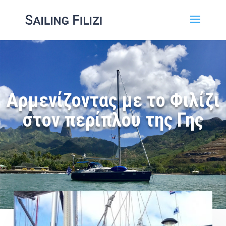
Αρμενίζοντας με το Φιλίζι
στον περίπλου της Γης