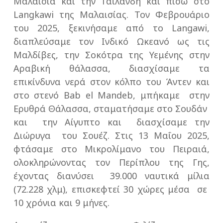
Μαλαισία και την Ταϊλάνδη και πίσω στο
Langkawi της Μαλαισίας. Τον Φεβρουάριο
του 2025, ξεκινήσαμε από το Langawi,
διαπλεύσαμε τον Ινδικό Ωκεανό ως τις
Μαλδίβες, την Σοκότρα της Υεμένης στην
Αραβική θάλασσα, διασχίσαμε τα
επικίνδυνα νερά στον κόλπο του Άντεν και
στο στενό Bab el Mandeb, μπήκαμε στην
Ερυθρά Θάλασσα, σταματήσαμε στο Σουδάν
και την Αίγυπτο και διασχίσαμε την
Διώρυγα του Σουέζ. Στις 13 Μαΐου 2025,
φτάσαμε στο Μικρολίμανο του Πειραιά,
ολοκληρώνοντας τον Περίπλου της Γης,
έχοντας διανύσει 39.000 ναυτικά μίλια
(72.228 χλμ), επισκεφτεί 30 χώρες μέσα σε
10 χρόνια και 9 μήνες.