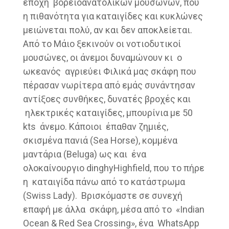
εποχή βορειοανατολικών μουσώνων, που
η πιθανότητα για καταιγίδες και κυκλώνες
μειώνεται πολύ, αν και δεν αποκλείεται.
Από το Μάιο ξεκινούν οι νοτιοδυτικοί
μουσώνες, οι άνεμοι δυναμώνουν κι ο
ωκεανός αγριεύει Φιλικά μας σκάφη που
πέρασαν νωρίτερα από εμάς συνάντησαν
αντίξοες συνθήκες, δυνατές βροχές και
ηλεκτρικές καταιγίδες, μπουρίνια με 50
kts άνεμο. Κάποιοι έπαθαν ζημιές,
σκισμένα πανιά (Sea Horse), κομμένα
μαντάρια (Beluga) ως και ένα
ολοκαίνουργιο dinghyHighfield, που το πήρε
η καταιγίδα πάνω από το κατάστρωμα
(Swiss Lady). Βρισκόμαστε σε συνεχή
επαφή με άλλα σκάφη, μέσα από το «Indian
Ocean & Red Sea Crossing», ένα WhatsApp