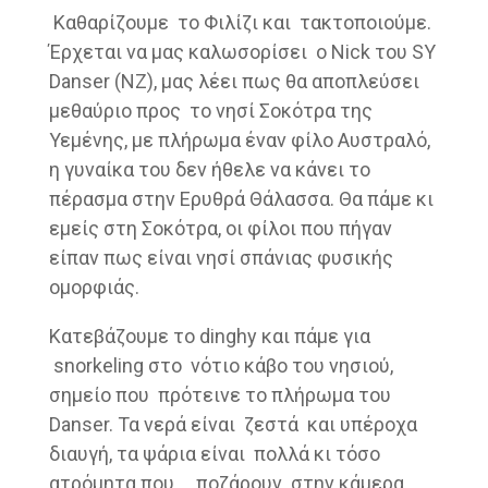
Καθαρίζουμε το Φιλίζι και τακτοποιούμε.
Έρχεται να μας καλωσορίσει ο Nick του SY
Danser (ΝΖ), μας λέει πως θα αποπλεύσει
μεθαύριο προς το νησί Σοκότρα της
Υεμένης, με πλήρωμα έναν φίλο Αυστραλό,
η γυναίκα του δεν ήθελε να κάνει το
πέρασμα στην Ερυθρά Θάλασσα. Θα πάμε κι
εμείς στη Σοκότρα, οι φίλοι που πήγαν
είπαν πως είναι νησί σπάνιας φυσικής
ομορφιάς.
Κατεβάζουμε το dinghy και πάμε για
snorkeling στο νότιο κάβο του νησιού,
σημείο που πρότεινε το πλήρωμα του
Danser. Τα νερά είναι ζεστά και υπέροχα
διαυγή, τα ψάρια είναι πολλά κι τόσο
ατρόμητα που … ποζάρουν στην κάμερα.