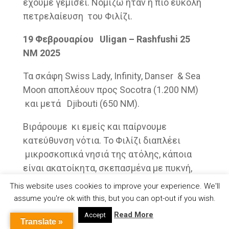
έχουμε γεμίσει. Νομίζω ήταν η πιο εύκολη
πετρελαίευση του Φιλίζι.
19 Φεβρουαρίου
Uligan – Rashfushi 25
NM 2025
Τα σκάφη Swiss Lady, Infinity, Danser & Sea
Moon αποπλέουν προς Socotra (1.200 ΝΜ)
και μετά Djibouti (650 ΝΜ).
Βιράρουμε κι εμείς και παίρνουμε
κατεύθυνση νότια. Το Φιλίζι διαπλέει
μικροσκοπικά νησιά της ατόλης, κάποια
είναι ακατοίκητα, σκεπασμένα με πυκνή,
τροπική βλάστηση και τριγυρισμένα από
This website uses cookies to improve your experience. We'll
αμμουδιές με λευκή άμμο, κοραλλιογενείς
assume you're ok with this, but you can opt-out if you wish.
υφάλους και τυρκουάζ νερά.
Read More
Accept
Translate »