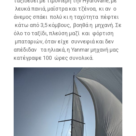
ταξιδεύει με τιμονιέρη την Hydrovane, με
λευκά πανιά, μαΐστρα και τζένοα, κι αν ο
άνεμος σπάει πολύ κι η ταχύτητα πέφτει
κάτω από 3,5 κόμβους, βοηθά η μηχανή. Σε
όλο το ταξίδι, πλεύση μαζί και φόρτιση
μπαταριών, όταν είχε συννεφιά και δεν
απέδιδαν τα ηλιακά, η Yanmar μηχανή μας
κατέγραψε 100 ώρες συνολικά.