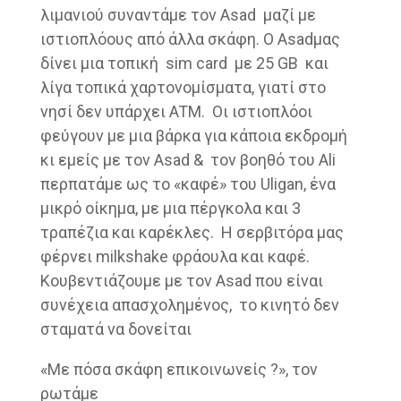
λιμανιού συναντάμε τον Asad μαζί με
ιστιοπλόους από άλλα σκάφη. Ο Asadμας
δίνει μια τοπική sim card με 25 GB και
λίγα τοπικά χαρτονομίσματα, γιατί στο
νησί δεν υπάρχει ATM. Οι ιστιοπλόοι
φεύγουν με μια βάρκα για κάποια εκδρομή
κι εμείς με τον Asad & τον βοηθό του Ali
περπατάμε ως το «καφέ» του Uligan, ένα
μικρό οίκημα, με μια πέργκολα και 3
τραπέζια και καρέκλες. Η σερβιτόρα μας
φέρνει milkshake φράουλα και καφέ.
Κουβεντιάζουμε με τον Asad που είναι
συνέχεια απασχολημένος, το κινητό δεν
σταματά να δονείται
«Με πόσα σκάφη επικοινωνείς ?», τον
ρωτάμε