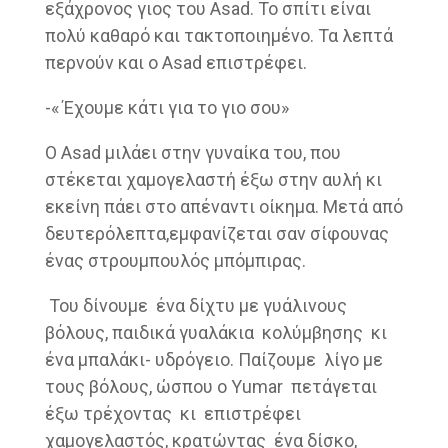
εξάχρονος γιος του Asad. Το σπίτι είναι
πολύ καθαρό και τακτοποιημένο. Τα λεπτά
περνούν και ο Asad επιστρέφει.
-« Έχουμε κάτι για το γιο σου»
Ο Asad μιλάει στην γυναίκα του, που
στέκεται χαμογελαστή έξω στην αυλή κι
εκείνη πάει στο απέναντι οίκημα. Μετά από
δευτερόλεπτα,εμφανίζεται σαν σίφουνας
ένας στρουμπουλός μπόμπιρας.
Του δίνουμε ένα δίχτυ με γυάλινους
βόλους, παιδικά γυαλάκια κολύμβησης κι
ένα μπαλάκι- υδρόγειο. Παίζουμε λίγο με
τους βόλους, ώσπου ο Yumar πετάγεται
έξω τρέχοντας κι επιστρέφει
χαμογελαστός, κρατώντας ένα δίσκο,