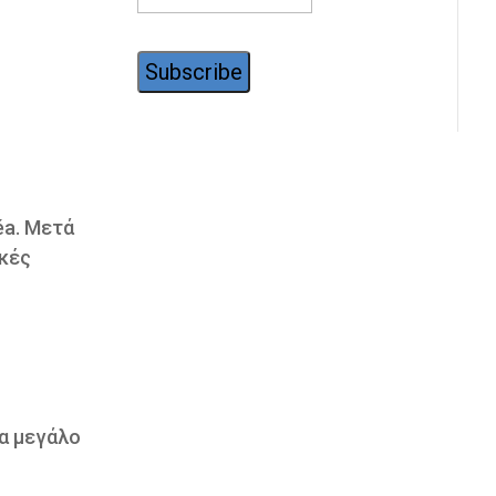
éa. Μετά
ικές
να μεγάλο