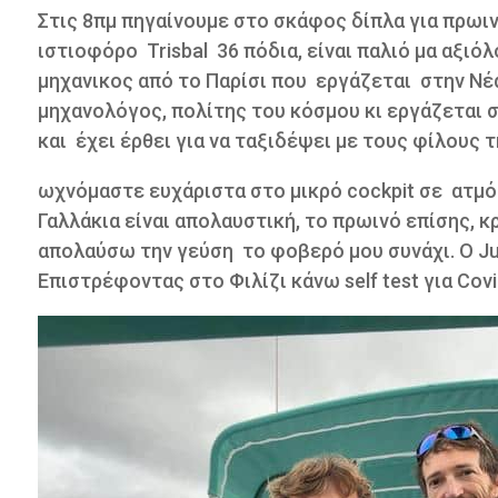
Στις 8πμ πηγαίνουμε στο σκάφος δίπλα για πρωιν
ιστιοφόρο
Trisbal
36 πόδια, είναι παλιό μα αξιό
μηχανικος από το Παρίσι που
εργάζεται
στην Νέ
μηχανολόγος, πολίτης του κόσμου κι εργάζεται στ
και
έχει έρθει για να ταξιδέψει με τους φίλους τ
ωχνόμαστε ευχάριστα στο μικρό cockpit σε
ατμό
Γαλλάκια είναι απολαυστική, το πρωινό επίσης, 
απολαύσω την γεύση
το φοβερό μου συνάχι. Ο J
Επιστρέφοντας στο Φιλίζι κάνω self test για Covi