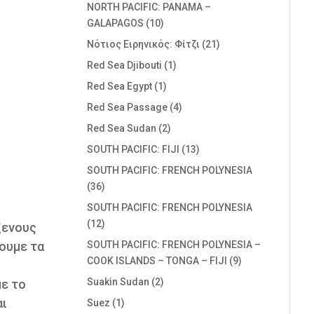
NORTH PACIFIC: PANAMA –
GALAPAGOS
(10)
Nότιος Ειρηνικός: Φίτζι
(21)
Red Sea Djibouti
(1)
Red Sea Egypt
(1)
Red Sea Passage
(4)
Red Sea Sudan
(2)
SOUTH PACIFIC: FIJI
(13)
SOUTH PACIFIC: FRENCH POLYNESIA
(36)
SOUTH PACIFIC: FRENCH POLYNESIA
(12)
ξενους
ουμε τα
SOUTH PACIFIC: FRENCH POLYNESIA –
COOK ISLANDS – TONGA – FIJI
(9)
Suakin Sudan
(2)
ε το
αι
Suez
(1)