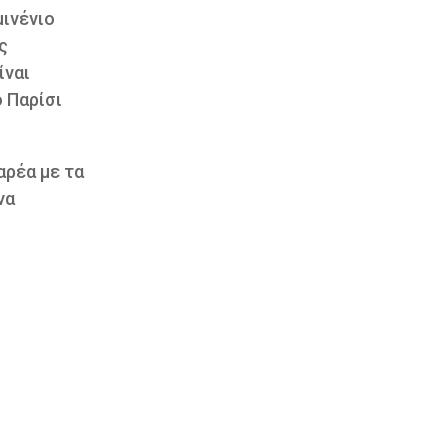
μινένιο
ς
ίναι
ο Παρίσι
αρέα με τα
να