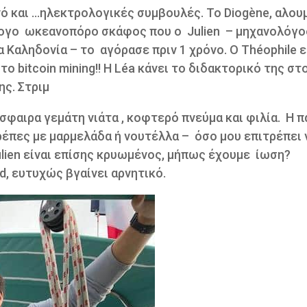
ό και …ηλεκτρολογικές συμβουλές. Το Diogène, αλου
λογο
ωκεανοπόρο σκάφος που ο
Julien
– μηχανολόγο
α Καληδονία – το
αγόρασε πριν 1 χρόνο. Ο Théophile ε
ο bitcoin mining!! Η Léa κάνει το διδακτορικό της στ
ης. Στριμ
σφαιρα γεμάτη νιάτα , κοφτερό πνεύμα και φιλία.
Η π
κρέπες με μαρμελάδα ή νουτέλλα –
όσο μου επιτρέπει 
ulien είναι επίσης κρυωμένος, μήπως έχουμε
ίωση?
d, ευτυχώς βγαίνει αρνητικό.