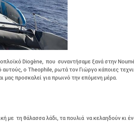
ιοπλοϊκό Diogène, που
συναντήσαμε ξανά στην Noum
ό αυτούς, ο Theophile, ρωτά τον Γιώργο κάποιες τεχν
ι μας προσκαλεί για πρωινό την επόμενη μέρα.
κή με
τη θάλασσα λάδι, τα πουλιά
να κελαηδούν κι έ