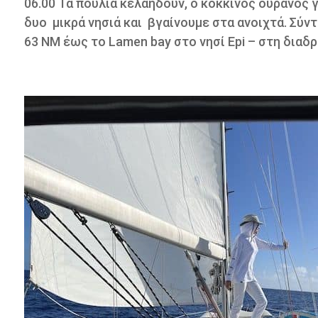
06.00 Τα πουλιά κελαηδούν, o κόκκινος ουρανός γ
δυο μικρά νησιά και βγαίνουμε στα ανοιχτά. Σύντ
63 ΝΜ έως το Lamen bay στο νησί Epi – στη διαδρ