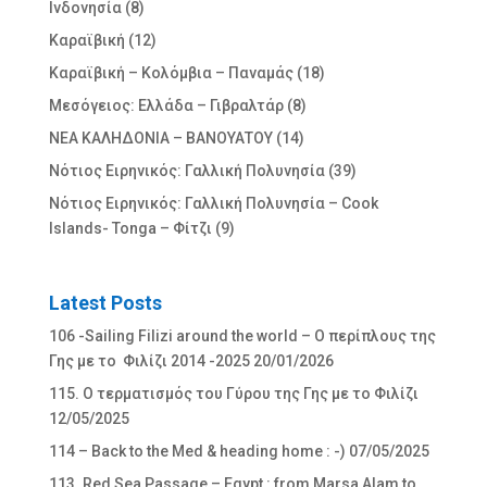
Ινδονησία
(8)
Καραϊβική
(12)
Καραϊβική – Κολόμβια – Παναμάς
(18)
Μεσόγειος: Ελλάδα – Γιβραλτάρ
(8)
ΝΕΑ ΚΑΛΗΔΟΝΙΑ – ΒΑΝΟΥΑΤΟΥ
(14)
Νότιος Ειρηνικός: Γαλλική Πολυνησία
(39)
Νότιος Ειρηνικός: Γαλλική Πολυνησία – Cook
Islands- Tonga – Φίτζι
(9)
Latest Posts
106 -Sailing Filizi around the world – Ο περίπλους της
Γης με το Φιλίζι 2014 -2025
20/01/2026
115. Ο τερματισμός του Γύρου της Γης με το Φιλίζι
12/05/2025
114 – Back to the Med & heading home : -)
07/05/2025
113. Red Sea Passage – Egypt : from Marsa Alam to