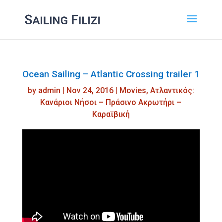
Ocean Sailing – Atlantic Crossing trailer 1
by
admin
|
Nov 24, 2016
|
Movies
,
Ατλαντικός:
Κανάριοι Νήσοι – Πράσινο Ακρωτήρι –
Καραϊβική