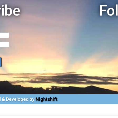
ibe
Fo
ned & Developed by
Nightshift