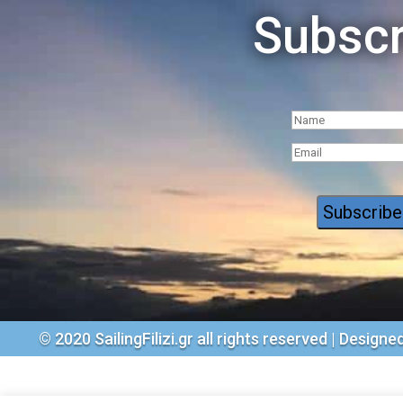
Subscr
© 2020 S
ailingFilizi.gr all rights reserved | Desig